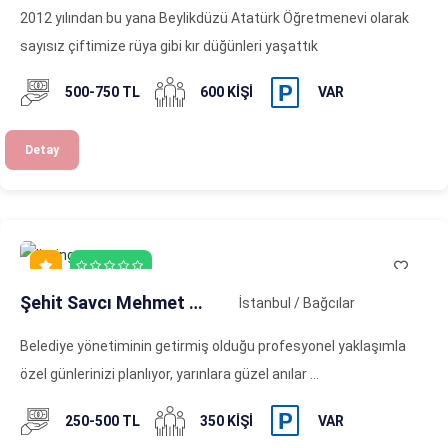
2012 yılından bu yana Beylikdüzü Atatürk Öğretmenevi olarak
sayısız çiftimize rüya gibi kır düğünleri yaşattık
500-750 TL
600 KIŞI
VAR
Detay
Şehit Savcı Mehmet Selim Kiraz K. M.
İstanbul / Bağcılar
Belediye yönetiminin getirmiş olduğu profesyonel yaklaşımla
özel günlerinizi planlıyor, yarınlara güzel anılar ...
250-500 TL
350 KIŞI
VAR