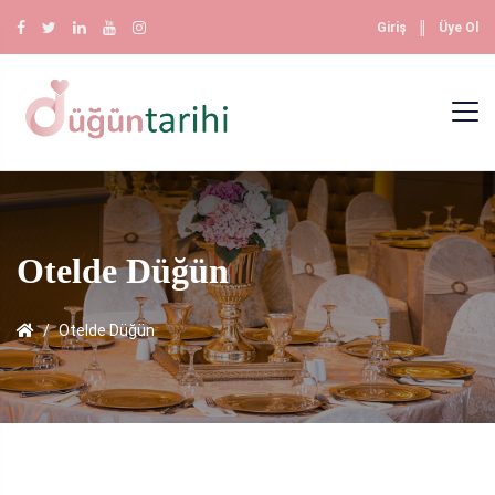
║
Giriş
Üye Ol
Otelde Düğün
Otelde Düğün