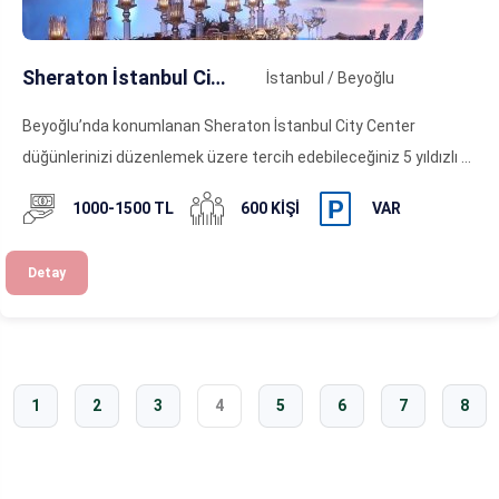
Sheraton İstanbul City Center
İstanbul / Beyoğlu
Beyoğlu’nda konumlanan Sheraton İstanbul City Center
düğünlerinizi düzenlemek üzere tercih edebileceğiniz 5 yıldızlı ...
1000-1500 TL
600 KIŞI
VAR
Detay
1
2
3
4
5
6
7
8