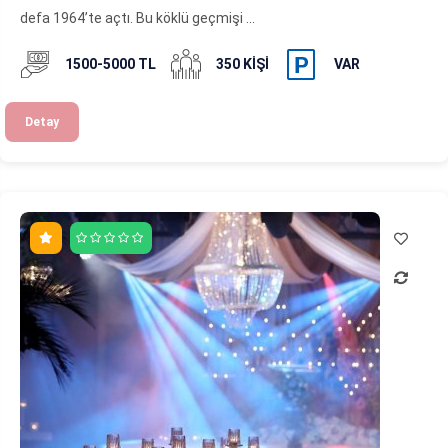
defa 1964’te açtı. Bu köklü geçmişi ...
1500-5000 TL
350 KIŞI
VAR
Detay