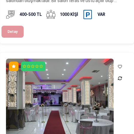
salondan oluşmaktadır. Bir salon teras ve üstü açılır olup ...
400-500 TL
1000 KIŞI
VAR
Detay