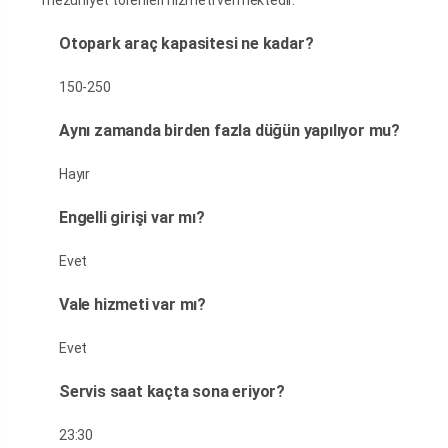
mezuniyet törenleri hizmeti vermektedir.
Otopark araç kapasitesi ne kadar?
150-250
Aynı zamanda birden fazla düğün yapılıyor mu?
Hayır
Engelli girişi var mı?
Evet
Vale hizmeti var mı?
Evet
Servis saat kaçta sona eriyor?
23:30