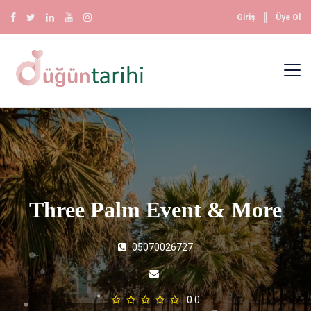
║
Giriş
Üye Ol
Three Palm Event & More
05070026727
0.0