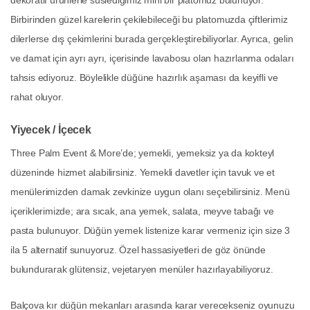
dekoratif ürünlerle süslediğimiz mini bir platomuz bulunuyor.
Birbirinden güzel karelerin çekilebileceği bu platomuzda çiftlerimiz
dilerlerse dış çekimlerini burada gerçekleştirebiliyorlar. Ayrıca, gelin
ve damat için ayrı ayrı, içerisinde lavabosu olan hazırlanma odaları
tahsis ediyoruz. Böylelikle düğüne hazırlık aşaması da keyifli ve
rahat oluyor.
Yiyecek / İçecek
Three Palm Event & More’de; yemekli, yemeksiz ya da kokteyl
düzeninde hizmet alabilirsiniz. Yemekli davetler için tavuk ve et
menülerimizden damak zevkinize uygun olanı seçebilirsiniz. Menü
içeriklerimizde; ara sıcak, ana yemek, salata, meyve tabağı ve
pasta bulunuyor. Düğün yemek listenize karar vermeniz için size 3
ila 5 alternatif sunuyoruz. Özel hassasiyetleri de göz önünde
bulundurarak glütensiz, vejetaryen menüler hazırlayabiliyoruz.
Balçova kır düğün mekanları arasında karar verecekseniz oyunuzu