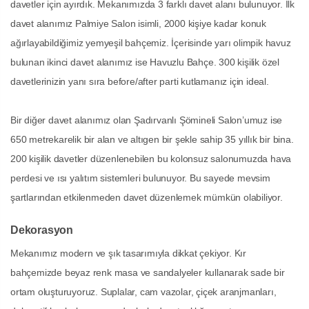
davetler için ayırdık. Mekanımızda 3 farklı davet alanı bulunuyor. İlk
davet alanımız Palmiye Salon isimli, 2000 kişiye kadar konuk
ağırlayabildiğimiz yemyeşil bahçemiz. İçerisinde yarı olimpik havuz
bulunan ikinci davet alanımız ise Havuzlu Bahçe. 300 kişilik özel
davetlerinizin yanı sıra before/after parti kutlamanız için ideal.
Bir diğer davet alanımız olan Şadırvanlı Şömineli Salon’umuz ise
650 metrekarelik bir alan ve altıgen bir şekle sahip 35 yıllık bir bina.
200 kişilik davetler düzenlenebilen bu kolonsuz salonumuzda hava
perdesi ve ısı yalıtım sistemleri bulunuyor. Bu sayede mevsim
şartlarından etkilenmeden davet düzenlemek mümkün olabiliyor.
Dekorasyon
Mekanımız modern ve şık tasarımıyla dikkat çekiyor. Kır
bahçemizde beyaz renk masa ve sandalyeler kullanarak sade bir
ortam oluşturuyoruz. Suplalar, cam vazolar, çiçek aranjmanları,