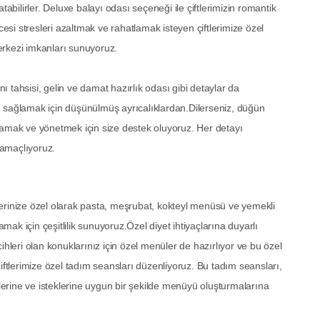
tabilirler. Deluxe balayı odası seçeneği ile çiftlerimizin romantik
si stresleri azaltmak ve rahatlamak isteyen çiftlerimize özel
erkezi imkanları sunuyoruz.
nı tahsisi, gelin ve damat hazırlık odası gibi detaylar da
ını sağlamak için düşünülmüş ayrıcalıklardan.Dilerseniz, düğün
lamak ve yönetmek için size destek oluyoruz. Her detayı
 amaçlıyoruz.
erinize özel olarak pasta, meşrubat, kokteyl menüsü ve yemekli
amak için çeşitlilik sunuyoruz.Özel diyet ihtiyaçlarına duyarlı
ihleri olan konuklarınız için özel menüler de hazırlıyor ve bu özel
iftlerimize özel tadım seansları düzenliyoruz. Bu tadım seansları,
elerine ve isteklerine uygun bir şekilde menüyü oluşturmalarına