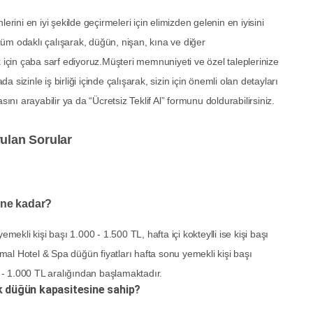
erini en iyi şekilde geçirmeleri için elimizden gelenin en iyisini
üm odaklı çalışarak, düğün, nişan, kına ve diğer
k için çaba sarf ediyoruz.Müşteri memnuniyeti ve özel taleplerinize
inle iş birliği içinde çalışarak, sizin için önemli olan detayları
ını arayabilir ya da “Ücretsiz Teklif Al” formunu doldurabilirsiniz.
ulan Sorular
 ne kadar?
mekli kişi başı 1.000 - 1.500 TL, hafta içi kokteylli ise kişi başı
al Hotel & Spa düğün fiyatları hafta sonu yemekli kişi başı
0 - 1.000 TL aralığından başlamaktadır.
k düğün kapasitesine sahip?