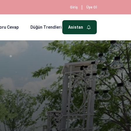
║
Giriş
Üye Ol
oru Cevap
Düğün Trendleri
Asistan