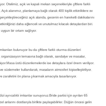
or. Otelimiz, açık ve kapalı mekan seçenekleriyle çiftlere farklı
çık alanımız, planlamaya bağlı olarak 400 kişilik etkinliklere ev
rçekleştireceğiniz açık alanda, gecenin en hareketli dakikalarını
 etkinliğinizi daha eğlenceli ve unutulmaz kılacak detaylardan biri.
 uygun bir ortam sağlıyor.
anları bulunuyor bu da çiftlere farklı oturma düzenleri
organizasyon temasına bağlı olarak, sandalye ve masalar,
iyor.Masa üstü düzenlemelerde ise detaylara özel önem veriliyor.
süslemeler kullanılarak, masaların atmosferi kişiselleştiriliyor.
e zarafetini ön plana çıkarmak amacıyla tasarlanıyor.
dizi ayrıcalıklı imkanlar sunuyoruz.Bride partisi için ayrılan 65
 anlarını dostlarıyla birlikte paylaşabilirler. Düğün öncesi gelin