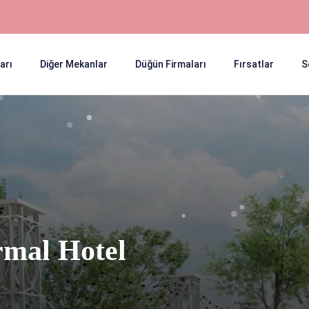
arı
Diğer Mekanlar
Düğün Firmaları
Fırsatlar
S
rmal Hotel