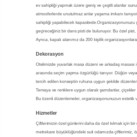
ev sahipliği yapmak üzere geniş ve çeşitli alanlar sunuy
atmosferlerde unutulmaz anlar yaşama imkanı tanıyor. A
sahipliği yapabilecek kapasitede.Organizasyonunuzu ge
geçireceğiniz bir dans pisti de bulunuyor. Bu özel pist,
Ayrıca, kapalı alanımız da 200 kişilik organizasyonlara
Dekorasyon
Otelimizde yuvarlak masa düzeni ve arkadaş masası imk
arasında seçim yapma özgürlüğü tanıyor. Düğün veya 
tercih edilen konseptin ruhuna uygun şekilde düzenlen
Temaya ve renklere uygun olarak şamdanlar, çiçekler ve 
Bu özenli düzenlemeler, organizasyonunuzun estetik v
Hizmetler
Çiftlerimizin özel günlerini daha da özel kılmak için bir 
metrekare büyüklüğündeki suit odamızda çiftlerimiz, özel