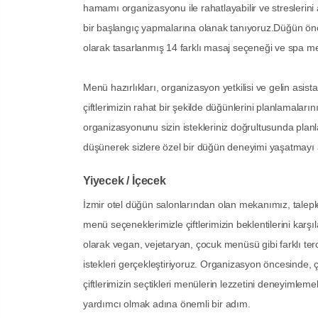
hamamı organizasyonu ile rahatlayabilir ve streslerini a
bir başlangıç yapmalarına olanak tanıyoruz.Düğün önce
olarak tasarlanmış 14 farklı masaj seçeneği ve spa m
Menü hazırlıkları, organizasyon yetkilisi ve gelin asista
çiftlerimizin rahat bir şekilde düğünlerini planlamalar
organizasyonunu sizin istekleriniz doğrultusunda plan
düşünerek sizlere özel bir düğün deneyimi yaşatmayı
Yiyecek / İçecek
İzmir otel düğün salonlarından olan mekanımız, talepl
menü seçeneklerimizle çiftlerimizin beklentilerini karşıl
olarak vegan, vejetaryan, çocuk menüsü gibi farklı terc
istekleri gerçekleştiriyoruz. Organizasyon öncesinde, ç
çiftlerimizin seçtikleri menülerin lezzetini deneyimlem
yardımcı olmak adına önemli bir adım.