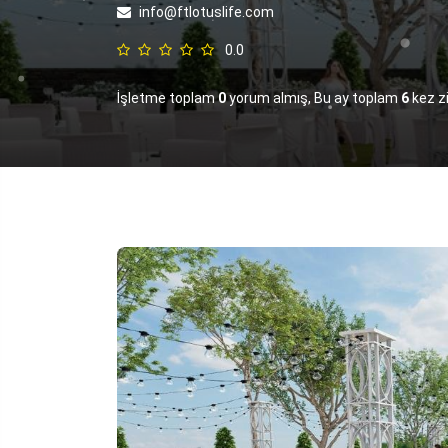
info@ftlotuslife.com
0.0
İşletme toplam
0
yorum almış, Bu ay toplam
6
kez zi