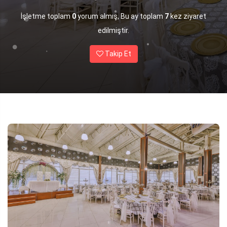
İşletme toplam
0
yorum almış, Bu ay toplam
7
kez ziyaret
edilmiştir.
Takip Et