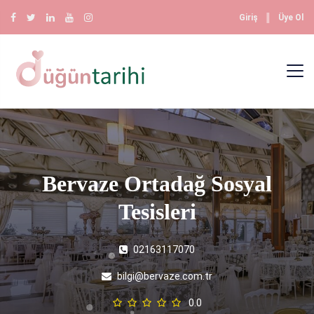
║
Giriş
Üye Ol
Bervaze Ortadağ Sosyal
Tesisleri
02163117070
bilgi@bervaze.com.tr
0.0