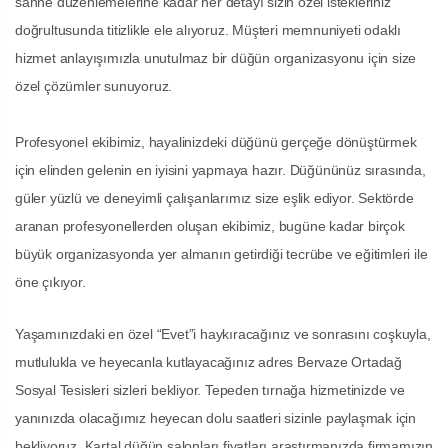
sahne düzenlemelerine kadar her detayı sizin özel istekleriniz
doğrultusunda titizlikle ele alıyoruz. Müşteri memnuniyeti odaklı
hizmet anlayışımızla unutulmaz bir düğün organizasyonu için size
özel çözümler sunuyoruz.
Profesyonel ekibimiz, hayalinizdeki düğünü gerçeğe dönüştürmek
için elinden gelenin en iyisini yapmaya hazır. Düğününüz sırasında,
güler yüzlü ve deneyimli çalışanlarımız size eşlik ediyor. Sektörde
aranan profesyonellerden oluşan ekibimiz, bugüne kadar birçok
büyük organizasyonda yer almanın getirdiği tecrübe ve eğitimleri ile
öne çıkıyor.
Yaşamınızdaki en özel “Evet”i haykıracağınız ve sonrasını coşkuyla,
mutlulukla ve heyecanla kutlayacağınız adres Bervaze Ortadağ
Sosyal Tesisleri sizleri bekliyor. Tepeden tırnağa hizmetinizde ve
yanınızda olacağımız heyecan dolu saatleri sizinle paylaşmak için
bekliyoruz. Kartal düğün salonları fiyatları araştırmanızda firmamızın