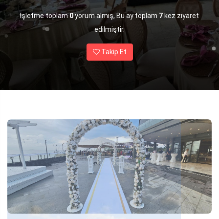
İşletme toplam
0
yorum almış, Bu ay toplam
7
kez ziyaret
edilmiştir.
Takip Et