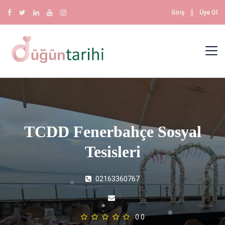
║
Giriş
Üye Ol
TCDD Fenerbahçe Sosyal
Tesisleri
02163360767
0.0