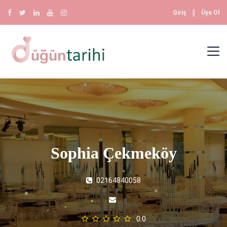
║
Giriş
Üye Ol
Sophia Çekmeköy
02164840058
0.0