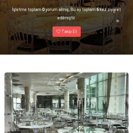
İşletme toplam
0
yorum almış, Bu ay toplam
6
kez ziyaret
edilmiştir.
Takip Et